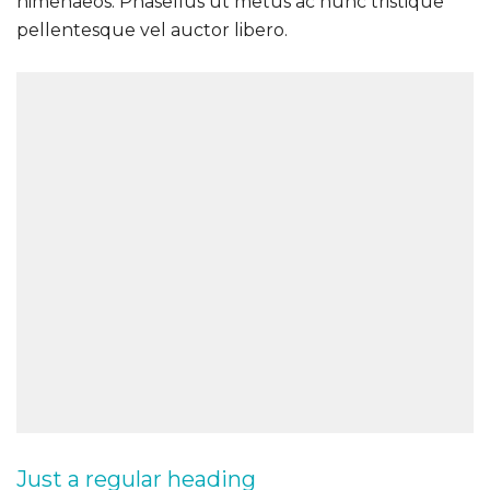
himenaeos. Phasellus ut metus ac nunc tristique
pellentesque vel auctor libero.
Just a regular heading