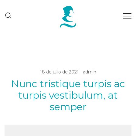
Saltar
al
contenido
CursosMoocNebrija
18 de julio de 2021
admin
Nunc tristique turpis ac
turpis vestibulum, at
semper